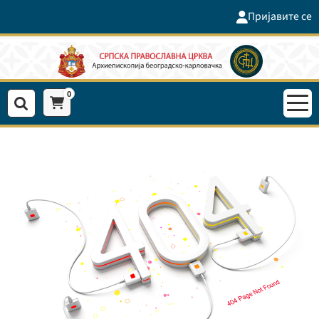
Пријавите се
0