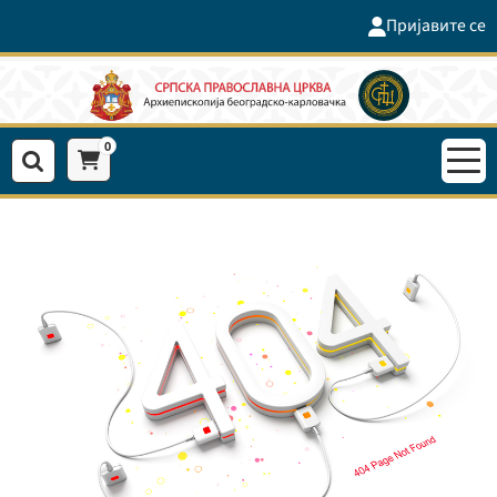
Пријавите се
0