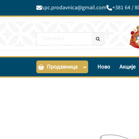
spc.prodavnica@gmail.com
+381 64 / 8
Продавница
Ново
Акције