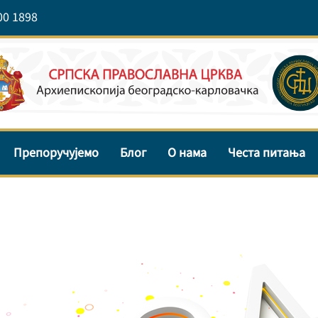
00 1898
Препоручујемо
Блог
О нама
Честа питања