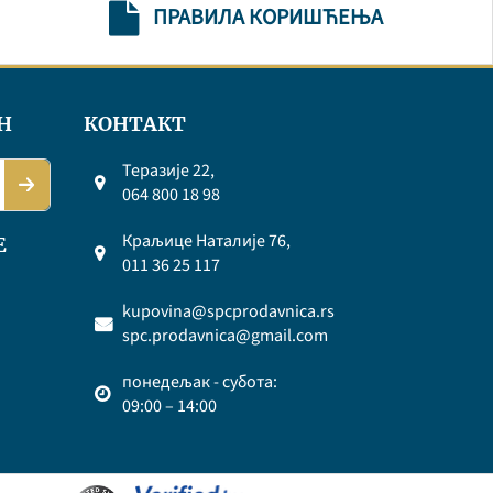
ПРАВИЛА КОРИШЋЕЊА
Н
КОНТАКТ
Теразије 22,
064 800 18 98
Краљице Наталије 76,
Е
011 36 25 117
kupovina@spcprodavnica.rs
spc.prodavnica@gmail.com
понедељак - субота:
09:00 – 14:00