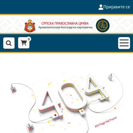
Пријавите се
0