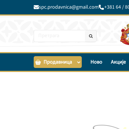
spc.prodavnica@gmail.com
+381 64 / 8
Продавница
Ново
Акције