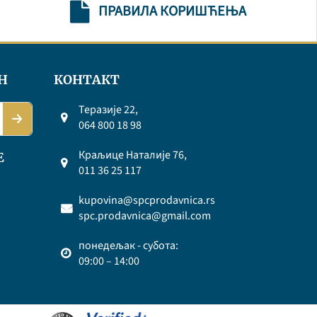
ПРАВИЛА КОРИШЋЕЊА
Н
КОНТАКТ
Теразије 22,
064 800 18 98
Краљице Наталије 76,
Е
011 36 25 117
kupovina@spcprodavnica.rs
spc.prodavnica@gmail.com
понедељак - субота:
09:00 – 14:00