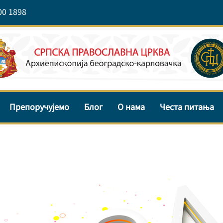
00 1898
Препоручујемо
Блог
О нама
Честа питања