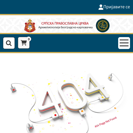
Пријавите се
0