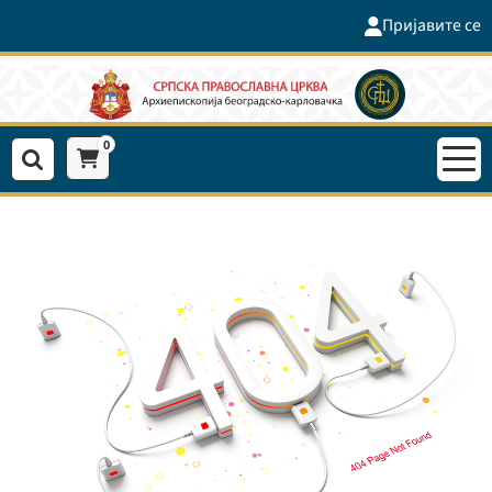
Пријавите се
0