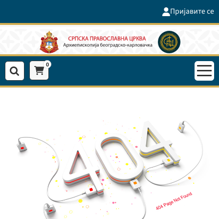
Пријавите се
0