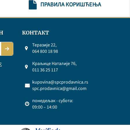
ПРАВИЛА КОРИШЋЕЊА
Н
КОНТАКТ
Теразије 22,
064 800 18 98
Краљице Наталије 76,
Е
011 36 25 117
kupovina@spcprodavnica.rs
spc.prodavnica@gmail.com
понедељак - субота:
09:00 – 14:00