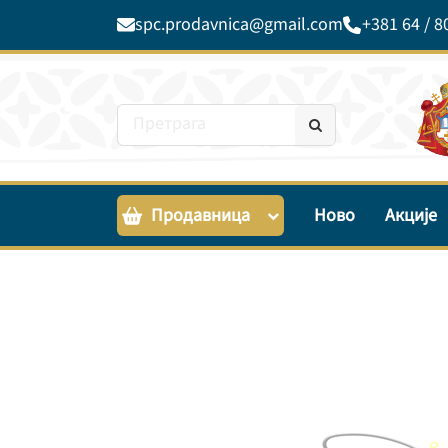
spc.prodavnica@gmail.com
+381 64 / 8
Продавница
Ново
Акције