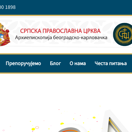
00 1898
Препоручујемо
Блог
О нама
Честа питања