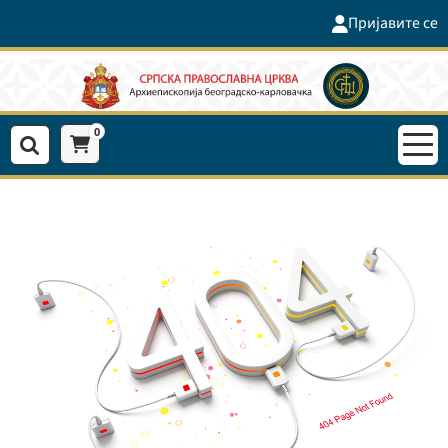
Пријавите се
0