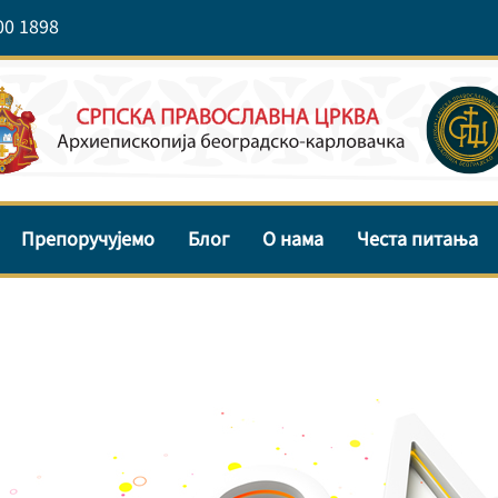
00 1898
Препоручујемо
Блог
О нама
Честа питања