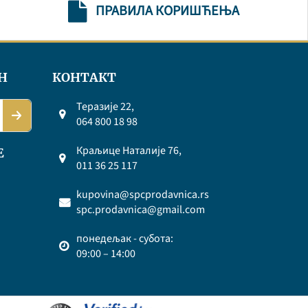
ПРАВИЛА КОРИШЋЕЊА
Н
КОНТАКТ
Теразије 22,
064 800 18 98
Краљице Наталије 76,
Е
011 36 25 117
kupovina@spcprodavnica.rs
spc.prodavnica@gmail.com
понедељак - субота:
09:00 – 14:00