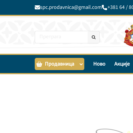
spc.prodavnica@gmail.com
+381 64 / 8
Продавница
Ново
Акције