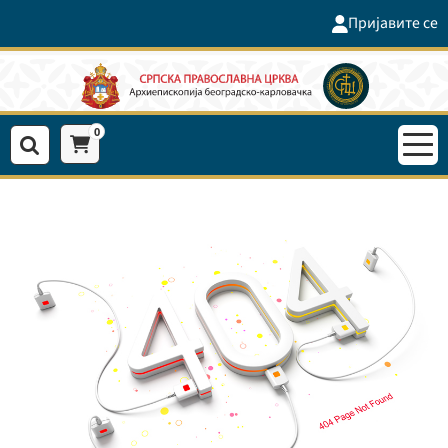
Пријавите се
0