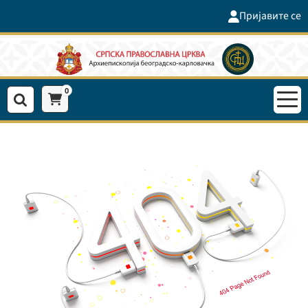
Пријавите се
0