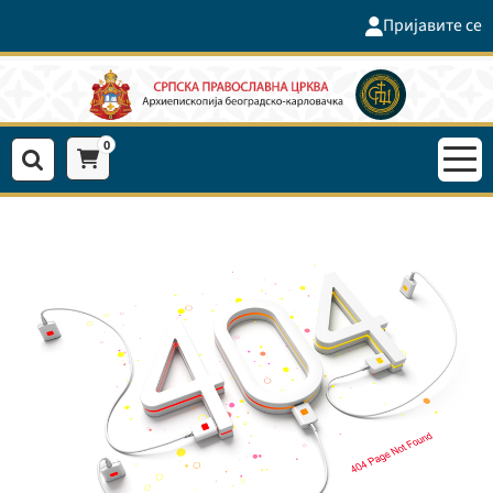
Пријавите се
0