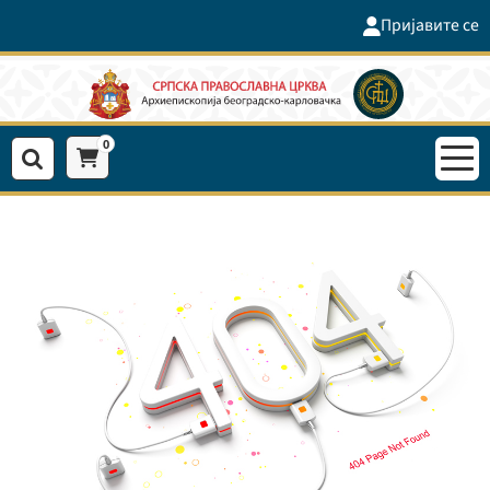
Пријавите се
0